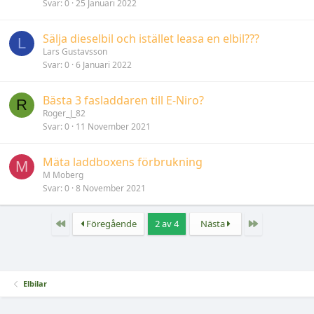
Svar
0
25 Januari 2022
Sälja dieselbil och istället leasa en elbil???
L
Lars Gustavsson
Svar
0
6 Januari 2022
Bästa 3 fasladdaren till E-Niro?
R
Roger_J_82
Svar
0
11 November 2021
Mäta laddboxens förbrukning
M
M Moberg
Svar
0
8 November 2021
Först
Sista
Föregående
2 av 4
Nästa
Elbilar