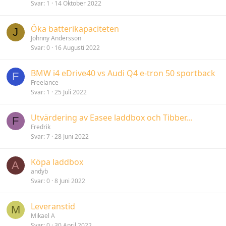
Svar
1
14 Oktober 2022
Öka batterikapaciteten
J
Johnny Andersson
Svar
0
16 Augusti 2022
BMW i4 eDrive40 vs Audi Q4 e-tron 50 sportback
F
Freelance
Svar
1
25 Juli 2022
Utvärdering av Easee laddbox och Tibber...
F
Fredrik
Svar
7
28 Juni 2022
Köpa laddbox
A
andyb
Svar
0
8 Juni 2022
Leveranstid
M
Mikael A
Svar
0
30 April 2022