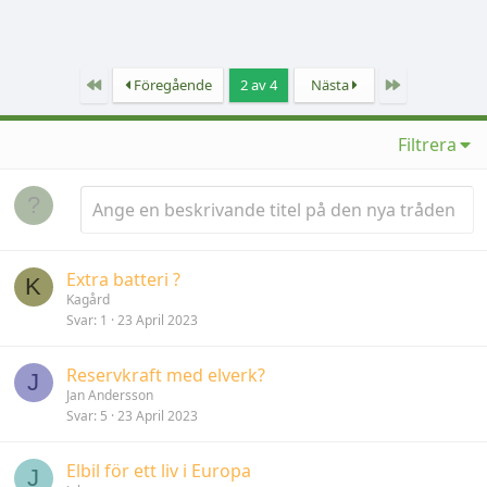
Först
Sista
Föregående
2 av 4
Nästa
Filtrera
Extra batteri ?
K
Kagård
Svar
1
23 April 2023
Reservkraft med elverk?
J
Jan Andersson
Svar
5
23 April 2023
Elbil för ett liv i Europa
J