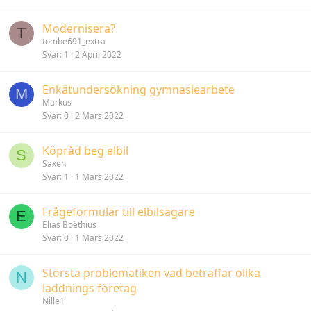
Modernisera?
T
tombe691_extra
Svar
1
2 April 2022
Enkätundersökning gymnasiearbete
M
Markus
Svar
0
2 Mars 2022
Köpråd beg elbil
S
Saxen
Svar
1
1 Mars 2022
Frågeformulär till elbilsägare
E
Elias Boëthius
Svar
0
1 Mars 2022
Största problematiken vad beträffar olika
N
laddnings företag
Nille1