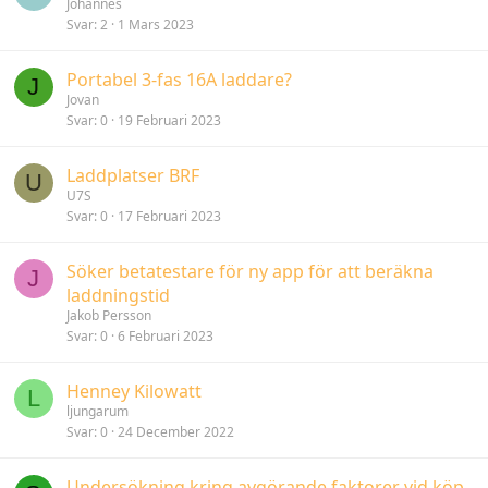
Johannes
Svar
2
1 Mars 2023
Portabel 3-fas 16A laddare?
J
Jovan
Svar
0
19 Februari 2023
Laddplatser BRF
U
U7S
Svar
0
17 Februari 2023
Söker betatestare för ny app för att beräkna
J
laddningstid
Jakob Persson
Svar
0
6 Februari 2023
Henney Kilowatt
L
ljungarum
Svar
0
24 December 2022
Undersökning kring avgörande faktorer vid köp