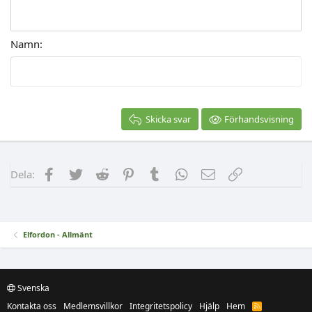
Namn
Skicka svar
Förhandsvisning
Facebook
Twitter
Reddit
Pinterest
Tumblr
WhatsApp
E-post
Länk
Dela:
Elfordon - Allmänt
Svenska
Kontakta oss
Medlemsvillkor
Integritetspolicy
Hjälp
Hem
R