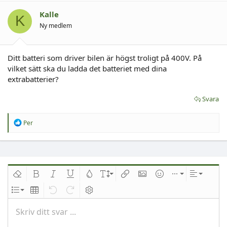
Kalle
K
Ny medlem
Ditt batteri som driver bilen är högst troligt på 400V. På
vilket sätt ska du ladda det batteriet med dina
extrabatterier?
Svara
R
Per
e
a
c
t
i
o
n
Ta bort formatering
Djärv
Kursiv
Understrykning
Text färg
Fontstorlek
Infoga länk
Infoga bild
Smilies
Infoga
Inriktnin
s
:
Lista
Insert table
Ångra
Redo
Växla BB-kod
Skriv ditt svar ...