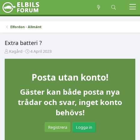
Elfordon - Allmänt
Extra batteri ?
T
S
Kagård
4 April 2023
r
t
å
a
d
r
s
t
Posta utan konto!
t
d
a
a
Gäster kan både posta nya
r
t
t
u
trådar och svar, inget konto
a
m
r
behövs!
e
Registrera
Logga in