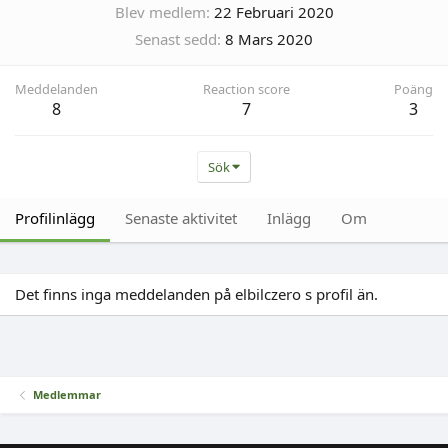
Blev medlem
22 Februari 2020
Senast sedd
8 Mars 2020
Meddelanden
Reaction score
Poäng
8
7
3
Sök
Profilinlägg
Senaste aktivitet
Inlägg
Om
Det finns inga meddelanden på elbilczero s profil än.
Medlemmar