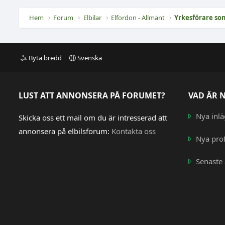
Hem
Forum
Elbilar
Elfordon - Allmänt
Yrkesförare som
Byta bredd
Svenska
LUST ATT ANNONSERA PÅ FORUMET?
VAD ÄR 
Nya inl
Skicka oss ett mail om du är intresserad att
annonsera på elbilsforum:
Kontakta oss
Nya prof
Senaste 