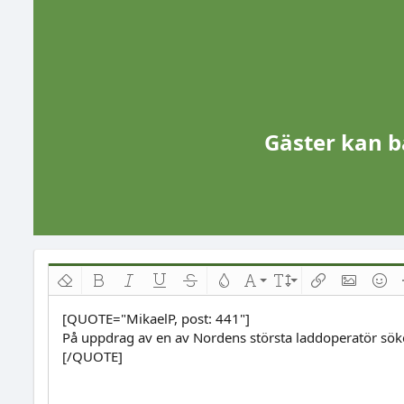
Gäster kan b
Ta bort formatering
Djärv
Kursiv
Understrykning
Genomslag
Text färg
Typsnittsfamilj
Fontstorlek
Infoga länk
Infoga bil
Smili
[QUOTE="MikaelP, post: 441"]
På uppdrag av en av Nordens största laddoperatör söker
[/QUOTE]