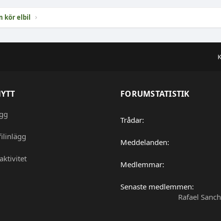
 kör elbil
K
NYTT
FORUMSTATISTIK
ägg
Trådar
ilinlägg
Meddelanden
aktivitet
Medlemmar
Senaste medlemmen
Rafael Sanc