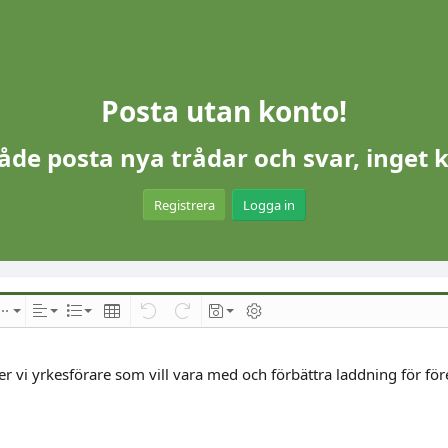
Posta utan konto!
åde posta nya trådar och svar, inget 
Registrera
Logga in
d
es
Infoga
Inriktning
Lista
Insert table
Ångra
Redo
Utkast
Växla BB-kod
 vi yrkesförare som vill vara med och förbättra laddning för för