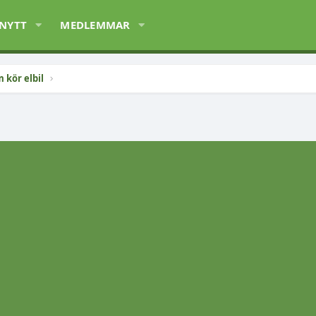
 NYTT
MEDLEMMAR
 kör elbil