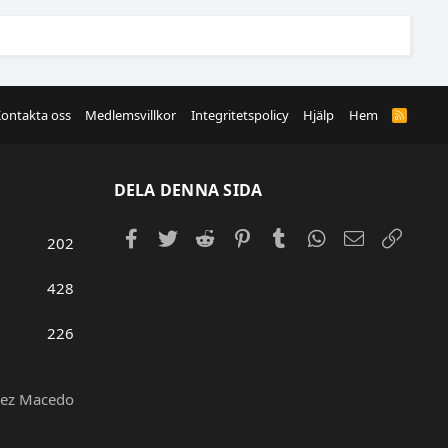
ontakta oss
Medlemsvillkor
Integritetspolicy
Hjälp
Hem
R
S
S
DELA DENNA SIDA
Facebook
Twitter
Reddit
Pinterest
Tumblr
WhatsApp
E-post
Länk
202
428
226
hez Macedo