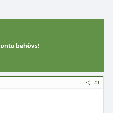
konto behövs!
#1