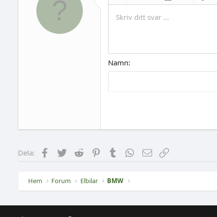
Ta bort formatering
Djärv
Kursiv
Understryknin
Genomsla
Text f
T
Skriv ditt svar ...
Namn
Facebook
Twitter
Reddit
Pinterest
Tumblr
WhatsApp
E-post
Länk
Dela:
Hem
Forum
Elbilar
BMW