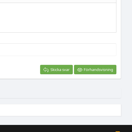
a BB-kod
Skicka svar
Förhandsvisning