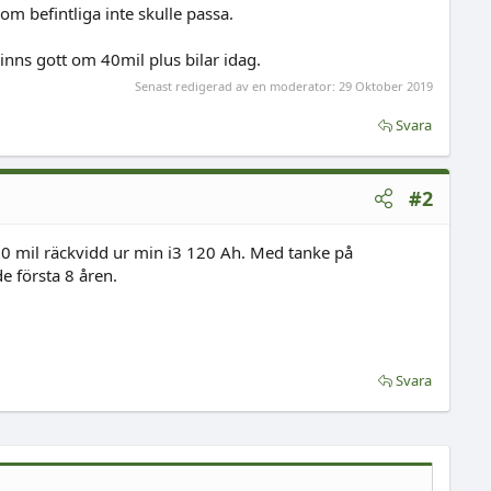
om befintliga inte skulle passa.
Finns gott om 40mil plus bilar idag.
Senast redigerad av en moderator:
29 Oktober 2019
Svara
#2
 30 mil räckvidd ur min i3 120 Ah. Med tanke på
e första 8 åren.
Svara