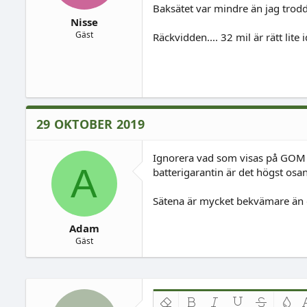
Baksätet var mindre än jag trodde
Nisse
Gäst
Räckvidden.... 32 mil är rätt lit
29 OKTOBER 2019
Ignorera vad som visas på GOM ef
A
batterigarantin är det högst osa
Sätena är mycket bekvämare än du
Adam
Gäst