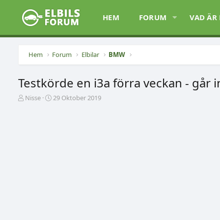
HEM
FORUM
VAD ÄR
Hem
Forum
Elbilar
BMW
Testkörde en i3a förra veckan - går i
T
S
Nisse
29 Oktober 2019
r
t
å
a
d
r
s
t
t
d
a
a
r
t
t
u
a
m
r
e