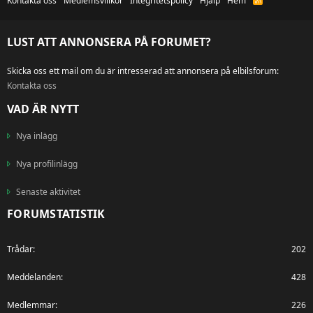
Kontakta oss
Medlemsvillkor
Integritetspolicy
Hjälp
Hem
S
S
LUST ATT ANNONSERA PÅ FORUMET?
Skicka oss ett mail om du är intresserad att annonsera på elbilsforum:
Kontakta oss
VAD ÄR NYTT
Nya inlägg
Nya profilinlägg
Senaste aktivitet
FORUMSTATISTIK
Trådar
202
Meddelanden
428
Medlemmar
226