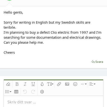
Hello gents,
Sorry for writing in English but my Swedish skills are
teribile.
I’m planning to buy a defect Clio electric from 1997 and I’m
searching for some documentation and electrical drawings.
Can you please help me.
Cheers
Svara
Ta bort formatering
Djärv
Kursiv
Understrykning
Text färg
Fontstorlek
Infoga länk
Infoga bild
Smilies
Infoga
Inriktnin
Lista
Insert table
Ångra
Redo
Växla BB-kod
Skriv ditt svar ...