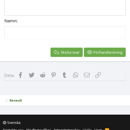
Namn
Skicka svar
Förhandsvisning
Facebook
Twitter
Reddit
Pinterest
Tumblr
WhatsApp
E-post
Länk
Dela:
Renault
Svenska
R