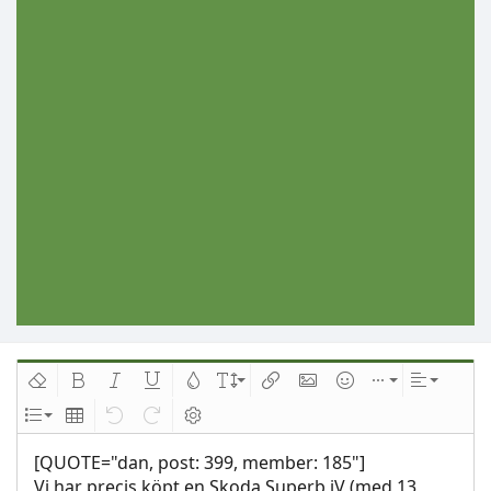
Ta bort formatering
Djärv
Kursiv
Understrykning
Text färg
Fontstorlek
Infoga länk
Infoga bild
Smilies
Infoga
Inriktnin
Lista
Insert table
Ångra
Redo
Växla BB-kod
[QUOTE="dan, post: 399, member: 185"]
Vi har precis köpt en Skoda Superb iV (med 13