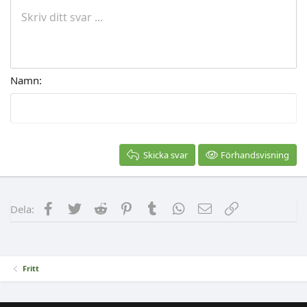
Lista
Insert table
Ångra
Redo
Växla BB-kod
Skriv ditt svar ...
Namn
Skicka svar
Förhandsvisning
Facebook
Twitter
Reddit
Pinterest
Tumblr
WhatsApp
E-post
Länk
Dela:
Fritt