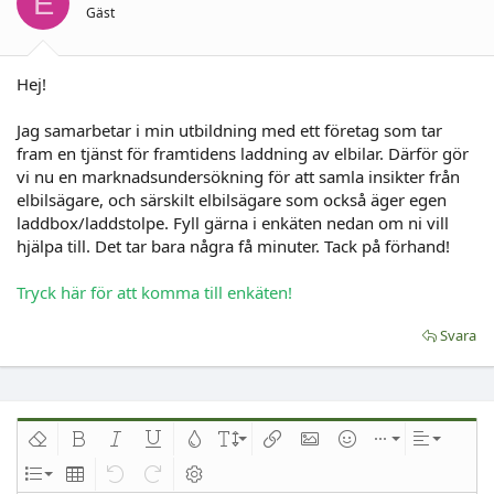
E
Gäst
Hej!
Jag samarbetar i min utbildning med ett företag som tar
fram en tjänst för framtidens laddning av elbilar. Därför gör
vi nu en marknadsundersökning för att samla insikter från
elbilsägare, och särskilt elbilsägare som också äger egen
laddbox/laddstolpe. Fyll gärna i enkäten nedan om ni vill
hjälpa till. Det tar bara några få minuter. Tack på förhand!
Tryck här för att komma till enkäten!
Svara
Ta bort formatering
Djärv
Kursiv
Understrykning
Text färg
Fontstorlek
Infoga länk
Infoga bild
Smilies
Infoga
Inriktnin