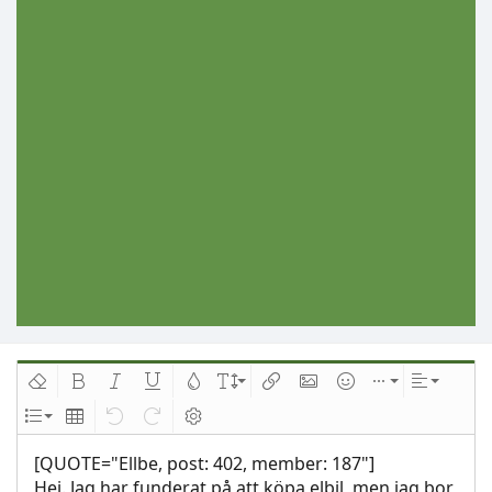
Ta bort formatering
Djärv
Kursiv
Understrykning
Text färg
Fontstorlek
Infoga länk
Infoga bild
Smilies
Infoga
Inriktnin
Lista
Insert table
Ångra
Redo
Växla BB-kod
[QUOTE="Ellbe, post: 402, member: 187"]
Hej. Jag har funderat på att köpa elbil, men jag bor