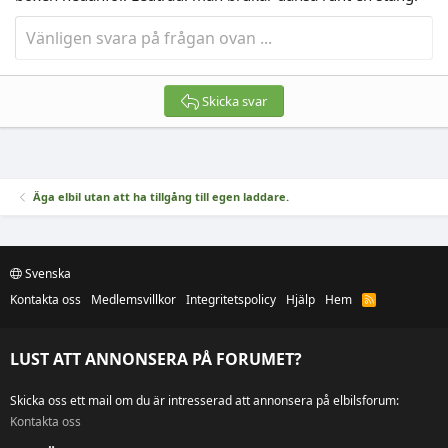
Skicka svar
Äga elbil utan att ha tillgång till egen laddare.
Svenska
Kontakta oss
Medlemsvillkor
Integritetspolicy
Hjälp
Hem
R
S
S
LUST ATT ANNONSERA PÅ FORUMET?
Skicka oss ett mail om du är intresserad att annonsera på elbilsforum:
Kontakta oss