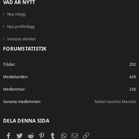
VAD ÄR NYTT
Nya inlägg
Nya profilinlägg
Senaste aktivitet
FORUMSTATISTIK
Trådar
202
Meddelanden
428
Medlemmar
226
Senaste medlemmen
Rafael Sanchez Macedo
DELA DENNA SIDA
Facebook
Twitter
Reddit
Pinterest
Tumblr
WhatsApp
E-post
Länk