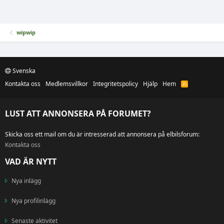
wipwip
Svenska
Kontakta oss
Medlemsvillkor
Integritetspolicy
Hjälp
Hem
R
S
S
LUST ATT ANNONSERA PÅ FORUMET?
Skicka oss ett mail om du är intresserad att annonsera på elbilsforum:
Kontakta oss
VAD ÄR NYTT
Nya inlägg
Nya profilinlägg
Senaste aktivitet