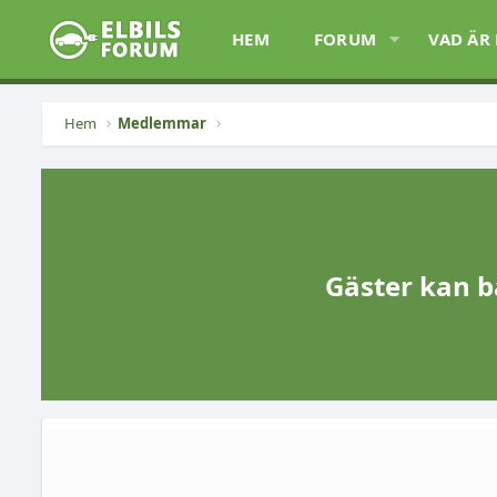
HEM
FORUM
VAD ÄR
Hem
Medlemmar
Gäster kan b