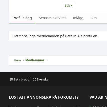
Sök
Profilinlägg
Senaste aktivitet
Inlägg
Om
Det finns inga meddelanden på Catalin A s profil än.
Hem
Medlemmar
Byta bredd
Svenska
LUST ATT ANNONSERA PÅ FORUMET?
VAD ÄR 